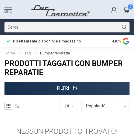
0
MENU
Direttamente
disponibile a magazzino
Consegna 
4.8
/5
Home
/
Tag
/
Bumper reparatie
PRODOTTI TAGGATI CON BUMPER
REPARATIE
FILTRI
NESSUN PRODOTTO TROVATO!