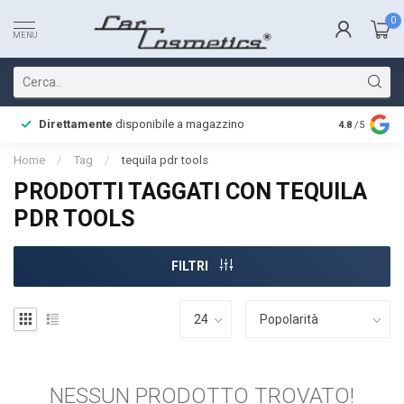
0
MENU
Direttamente
disponibile a magazzino
Consegna 
4.8
/5
Home
/
Tag
/
tequila pdr tools
PRODOTTI TAGGATI CON TEQUILA
PDR TOOLS
FILTRI
NESSUN PRODOTTO TROVATO!