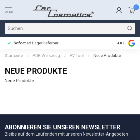
0
MENU
Sofort
ab Lager lieferbar
Schnelle L
4.8
/5
Startseite
/
PDR Werkzeug
/
AV Tool
/
Neue Produkte
NEUE PRODUKTE
Neue Produkte
ABONNIEREN SIE UNSEREN NEWSLETTER
Bleibe auf dem Laufenden mit unseren Newsletter-Angeboten