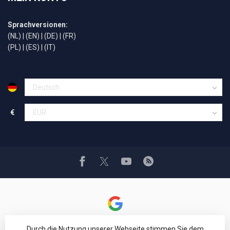
Sprachversionen:
(NL)
|
(EN)
|
(DE)
|
(FR)
(PL)
|
(ES)
|
(IT)
€
Durch die Nutzung unserer Webseite stimmen Sie dem