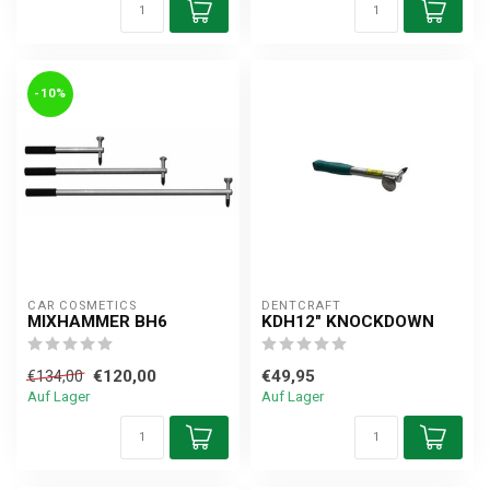
-10%
CAR COSMETICS
DENTCRAFT
MIXHAMMER BH6
KDH12" KNOCKDOWN
€120,00
€49,95
€134,00
Auf Lager
Auf Lager