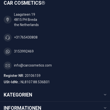
CAR COSMETICS®
Laagsteen 19
4815 PH Breda
the Netherlands
+31765430808
3153992469
info@carcosmetics.com
Register NR:
20106159
USt-IdNr.:
NL8107.88.536B01
KATEGORIEN
INFORMATIONEN