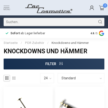
0
MENU
Sofort
ab Lager lieferbar
Schnelle L
4.8
/5
Startseite
/
PDR Zubehör
/
Knockdowns und Hämmer
KNOCKDOWNS UND HÄMMER
FILTER