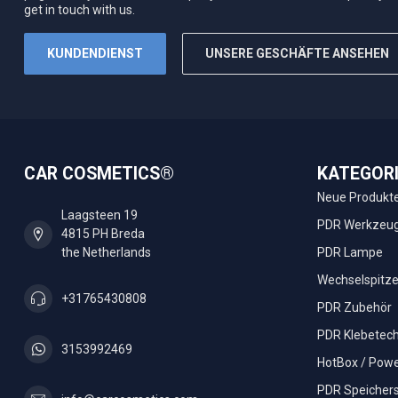
get in touch with us.
KUNDENDIENST
UNSERE GESCHÄFTE ANSEHEN
CAR COSMETICS®
KATEGOR
Neue Produkt
Laagsteen 19
PDR Werkzeu
4815 PH Breda
the Netherlands
PDR Lampe
Wechselspitz
+31765430808
PDR Zubehör
PDR Klebetech
3153992469
HotBox / Powe
PDR Speicher