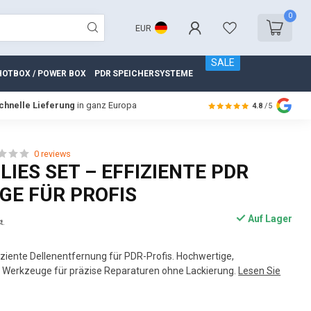
0
EUR
SALE
HOTBOX / POWER BOX
PDR SPEICHERSYSTEME
chnelle Lieferung
in ganz Europa
4.8
/5
0 reviews
LIES SET – EFFIZIENTE PDR
GE FÜR PROFIS
Auf Lager
t.
ffiziente Dellenentfernung für PDR-Profis. Hochwertige,
 Werkzeuge für präzise Reparaturen ohne Lackierung.
Lesen Sie