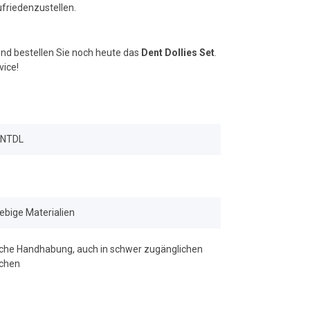
ufriedenzustellen.
 und bestellen Sie noch heute das
Dent Dollies Set
.
vice!
DNTDL
ebige Materialien
che Handhabung, auch in schwer zugänglichen
ichen