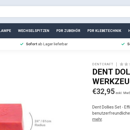
LAMPE
WECHSELSPITZEN
PDR ZUBEHÖR
PDR KLEBETECHNIK
Sofort
ab Lager lieferbar
S
DENTCRAFT
DENT DOL
WERKZEU
€32,95
exkl. MwS
Dent Dollies Set - E
benutzerfreundliche
mehr
.