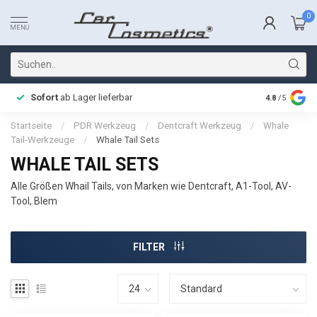
0
MENU
Sofort
ab Lager lieferbar
Schnelle L
4.8
/5
Startseite
/
PDR Werkzeug
/
Dentcraft Werkzeug
/
Whale
Tail-Werkzeuge
/
Whale Tail Sets
WHALE TAIL SETS
Alle Größen Whail Tails, von Marken wie Dentcraft, A1-Tool, AV-
Tool, Blem
FILTER