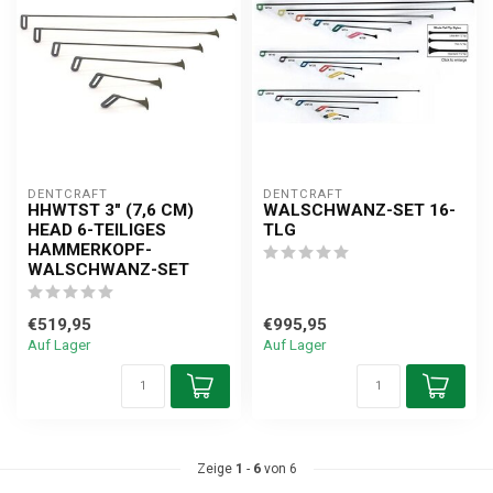
DENTCRAFT
DENTCRAFT
HHWTST 3" (7,6 CM)
WALSCHWANZ-SET 16-
HEAD 6-TEILIGES
TLG
HAMMERKOPF-
WALSCHWANZ-SET
€519,95
€995,95
Auf Lager
Auf Lager
Zeige
1
-
6
von 6