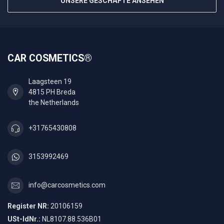
UNSERE GESCHÄFTE ANSEHEN
CAR COSMETICS®
Laagsteen 19
4815 PH Breda
the Netherlands
+31765430808
3153992469
info@carcosmetics.com
Register NR:
20106159
USt-IdNr.:
NL8107.88.536B01