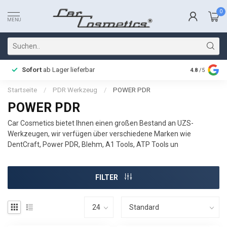
0
MENU
Sofort
ab Lager lieferbar
Schnelle L
4.8
/5
Startseite
/
PDR Werkzeug
/
POWER PDR
POWER PDR
Car Cosmetics bietet Ihnen einen großen Bestand an UZS-
Werkzeugen, wir verfügen über verschiedene Marken wie
DentCraft, Power PDR, Blehm, A1 Tools, ATP Tools un
FILTER