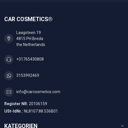
CAR COSMETICS®
Laagsteen 19
4815 PH Breda
the Netherlands
+31765430808
3153992469
info@carcosmetics.com
Register NR:
20106159
USt-IdNr.:
NL8107.88.536B01
KATEGORIEN