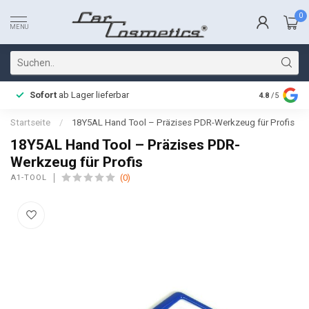
0
MENU
Sofort
ab Lager lieferbar
Schnelle L
4.8
/5
Startseite
/
18Y5AL Hand Tool – Präzises PDR-Werkzeug für Profis
18Y5AL Hand Tool – Präzises PDR-
Werkzeug für Profis
(0)
A1-TOOL