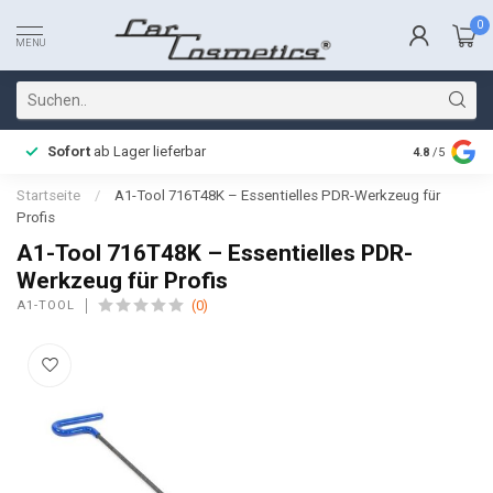
0
MENU
Sofort
ab Lager lieferbar
Schnelle L
4.8
/5
Startseite
/
A1-Tool 716T48K – Essentielles PDR-Werkzeug für
Profis
A1-Tool 716T48K – Essentielles PDR-
Werkzeug für Profis
(0)
A1-TOOL