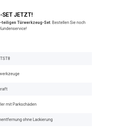
-SET JETZT!
-teiligen Türwerkzeug-Set
. Bestellen Sie noch
 Kundenservice!
DTST8
rwerkzeuge
raft
ler mit Parkschäden
nentfernung ohne Lackierung