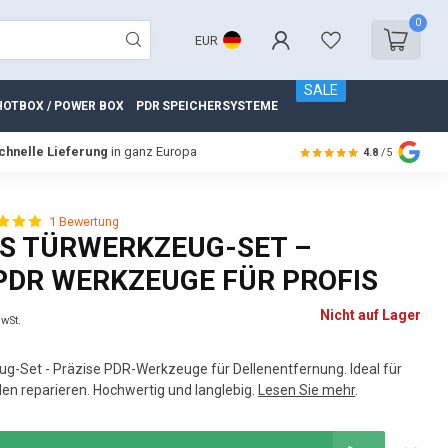
0
EUR
SALE
HOTBOX / POWER BOX
PDR SPEICHERSYSTEME
chnelle Lieferung
in ganz Europa
4.8
/5
1 Bewertung
ES TÜRWERKZEUG-SET –
PDR WERKZEUGE FÜR PROFIS
Nicht auf Lager
MwSt.
ug-Set - Präzise PDR-Werkzeuge für Dellenentfernung. Ideal für
den reparieren. Hochwertig und langlebig.
Lesen Sie mehr
.