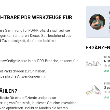
ICHTBARE PDR WERKZEUGE FÜR
are Sammlung für PDR-Profis, die sich auf die
gen konzentrieren. Dieses Set, bestehend aus
Zuverlässigkeit, die für die lackfreie
ERGÄNZEN
DE
enswürdige Marke in der PDR-Branche, bekannt für
Rut
Auf
 mit Parkschäden zu tun haben.
r spezifische Anwendungen im
DE
Sp
WÄHLEN?
Auf
e sie für eine effiziente und präzise
ung von Dentcraft, ist dieses Set eine Investition
hniken optimieren und ihren Kunden die besten