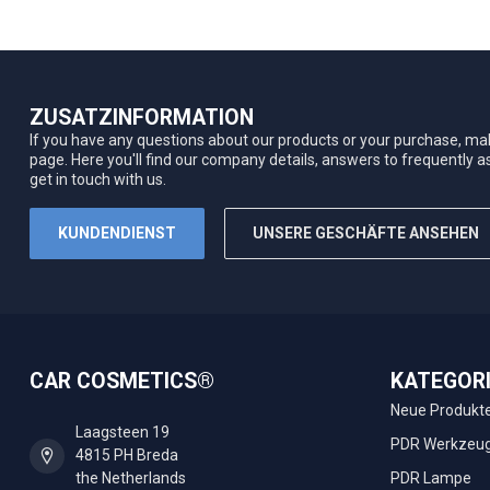
ZUSATZINFORMATION
If you have any questions about our products or your purchase, mak
page. Here you'll find our company details, answers to frequently 
get in touch with us.
KUNDENDIENST
UNSERE GESCHÄFTE ANSEHEN
CAR COSMETICS®
KATEGOR
Neue Produkt
Laagsteen 19
PDR Werkzeu
4815 PH Breda
the Netherlands
PDR Lampe