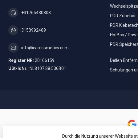
Wechselspitz
+31765430808
PDR Zubehör
PDR Klebetech
3153992469
HotBox / Powe
PDR Speicher
info@carcosmetics.com
Register NR:
20106159
Dellen Entfer
USt-IdNr.:
NL8107.88.536B01
Schulungen u
Durch die Nutzung unserer Webseite s