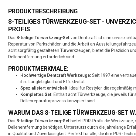
PRODUKTBESCHREIBUNG
8-TEILIGES TÜRWERKZEUG-SET - UNVERZ
PROFIS
Das
8-teilige Türwerkzeug-Set
von Dentcraft ist eine unverzichtb
Reparatur von Parkschäden und die Arbeit an Ausstellungsfahrzeu
acht sorgfältig gestalteten Türwerkzeugen, bietet die Präzision und 
Dellenentfernung erforderlich sind.
PRODUKTMERKMALE:
Hochwertige Dentcraft Werkzeuge:
Seit 1997 eine vertrau
ihre Langlebigkeit und Effektivität.
Spezialisiert entwickelt:
Ideal für Restyler, die regelmäßig
Komplettes Set:
Enthält acht Türwerkzeuge, die jeweils fü
Dellenreparaturprozess konzipiert sind.
WARUM DAS 8-TEILIGE TÜRWERKZEUG-SET 
Das
8-teilige Türwerkzeug-Set
bietet PDR-Profis die Werkzeuge, di
Dellenentfernung benötigen. Unterstützt durch die jahrelange Erfahr
in Qualität und Zuverlässigkeit. Perfekt für alle, die ihre PDR-Tec