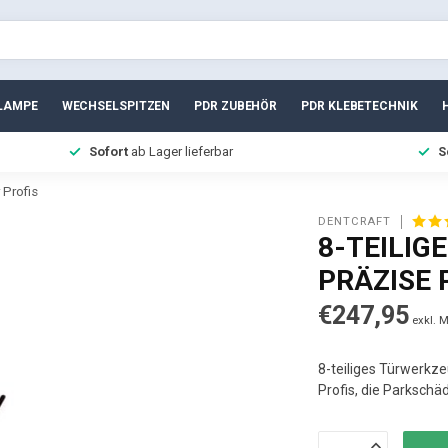
LAMPE
WECHSELSPITZEN
PDR ZUBEHÖR
PDR KLEBETECHNIK
Sofort
ab Lager lieferbar
S
 Profis
DENTCRAFT
8-TEILIG
PRÄZISE 
€247,95
exkl. 
8-teiliges Türwerkze
Profis, die Parkschä