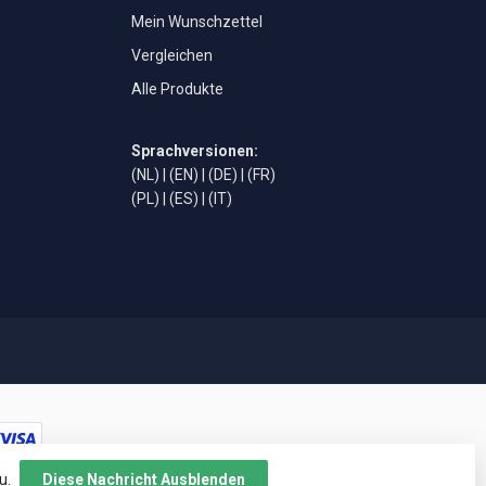
Mein Wunschzettel
Vergleichen
Alle Produkte
Sprachversionen:
(NL)
|
(EN)
|
(DE)
|
(FR)
(PL)
|
(ES)
|
(IT)
u.
Diese Nachricht Ausblenden