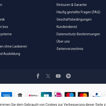
en
Retouren & Garantie
Häufig gestellte Fragen (FAQ)
nik
Geschäftsbedingungen
r box
Kundendienst
systeme
Datenschutz-Bestimmungen
Über uns
nen ohne Lackieren
Seitenverzeichnis
nd Ausbildung
timmen Sie dem Gebrauch von Cookies zur Verbesserung dieser Seite z
© Copyright 1994 - 2026 Car Cosmetics® Hail pro®