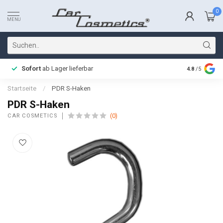
0
MENU
Sofort
ab Lager lieferbar
Schnelle L
4.8
/5
Startseite
/
PDR S-Haken
PDR S-Haken
(0)
CAR COSMETICS