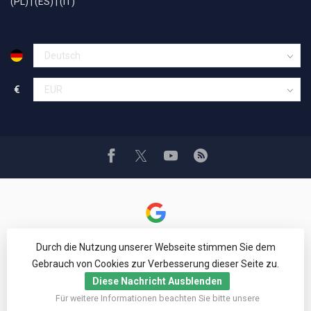
(PL)
|
(ES)
|
(IT)
€
Durch die Nutzung unserer Webseite stimmen Sie dem
Gebrauch von Cookies zur Verbesserung dieser Seite zu.
Diese Nachricht Ausblenden
© Copyright 1994 - 2026 Car Cosmetics® Hail pro®
Für weitere Informationen beachten Sie bitte unsere