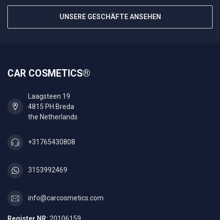
UNSERE GESCHÄFTE ANSEHEN
CAR COSMETICS®
Laagsteen 19
4815 PH Breda
the Netherlands
+31765430808
3153992469
info@carcosmetics.com
Register NR:
20106159