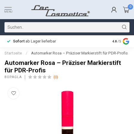
0
MENU
Sofort
ab Lager lieferbar
Schnelle L
4.8
/5
Startseite
/
Automarker Rosa – Präziser Markierstift für PDR-Profis
Automarker Rosa – Präziser Markierstift
für PDR-Profis
(0)
BOPAGLA