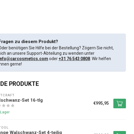
Fragen zu diesem Produkt?
Oder benötigen Sie Hilfe bei der Bestellung? Zögern Sie nicht,
sich an unsere Support-Abteilung zu wenden unter
info@carcosmetics.com
oder
+31 76 543 0808
. Wir helfen
Ihnen gerne!
DE PRODUKTE
NTCRAFT
schwanz-Set 16-tlg
€995,95
 Lager
TOOL
nge Walschwanz-Set 4-teilig