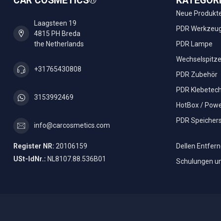
CAR COSMETICS®
KATEGOR
Neue Produkt
Laagsteen 19
PDR Werkzeu
4815 PH Breda
the Netherlands
PDR Lampe
Wechselspitz
+31765430808
PDR Zubehör
PDR Klebetech
3153992469
HotBox / Powe
PDR Speicher
info@carcosmetics.com
Register NR:
20106159
Dellen Entfer
USt-IdNr.:
NL8107.88.536B01
Schulungen u