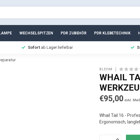
LAMPE
WECHSELSPITZEN
PDR ZUBEHÖR
PDR KLEBETECHNIK
Sofort
ab Lager lieferbar
S
reparatur
BLEHM
WHAIL TA
WERKZEU
€95,00
exkl. MwS
Whail Tail 16 - Prof
Ergonomisch, langlebi