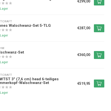
€299,00
 Lager
NTCRAFT
nnes Walschwanz-Set 5-TLG
€287,00
 Lager
EHM
lschwanz-Set
€360,00
 Lager
NTCRAFT
TST 3" (7,6 cm) head 6-teiliges
mmerkopf-Walschwanz-Set
€519,95
 Lager