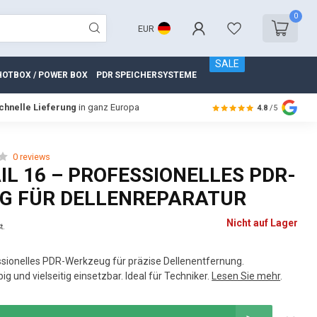
0
EUR
SALE
HOTBOX / POWER BOX
PDR SPEICHERSYSTEME
chnelle Lieferung
in ganz Europa
4.8
/5
0 reviews
IL 16 – PROFESSIONELLES PDR-
G FÜR DELLENREPARATUR
Nicht auf Lager
t.
essionelles PDR-Werkzeug für präzise Dellenentfernung.
g und vielseitig einsetzbar. Ideal für Techniker.
Lesen Sie mehr
.