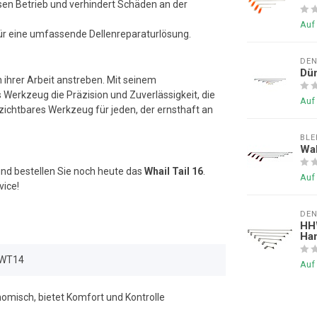
sen Betrieb und verhindert Schäden an der
Auf
r eine umfassende Dellenreparaturlösung.
DE
Dü
n ihrer Arbeit anstreben. Mit seinem
Werkzeug die Präzision und Zuverlässigkeit, die
Auf
erzichtbares Werkzeug für jeden, der ernsthaft an
BL
Wa
 und bestellen Sie noch heute das
Whail Tail 16
.
Auf
vice!
DE
HHW
Ha
WT14
Auf
omisch, bietet Komfort und Kontrolle