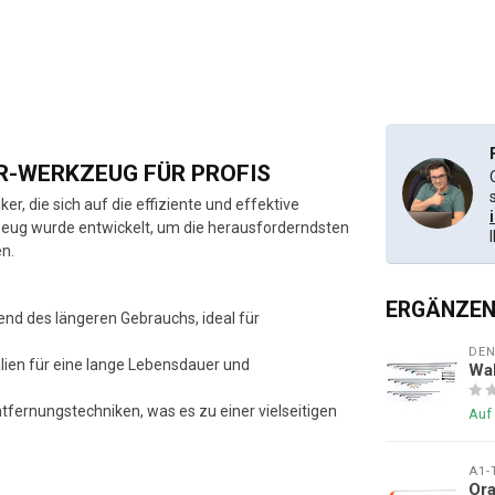
DR-WERKZEUG FÜR PROFIS
r, die sich auf die effiziente und effektive
zeug wurde entwickelt, um die herausforderndsten
en.
ERGÄNZEN
end des längeren Gebrauchs, ideal für
DE
alien für eine lange Lebensdauer und
Wal
tfernungstechniken, was es zu einer vielseitigen
Auf
A1-
Ora