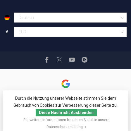
€
Durch die Nutzung unserer Webseite stimmen Sie dem
Gebrauch von Cookies zur Verbesserung dieser Seite zu.
Diese Nachricht Ausblenden
© Copyright 1994 - 2026 Car Cosmetics® Hail pro®
Für weitere Informationen beachten Sie bitte unsere
Google Reviews
4,8
Datenschutzerklärung. »