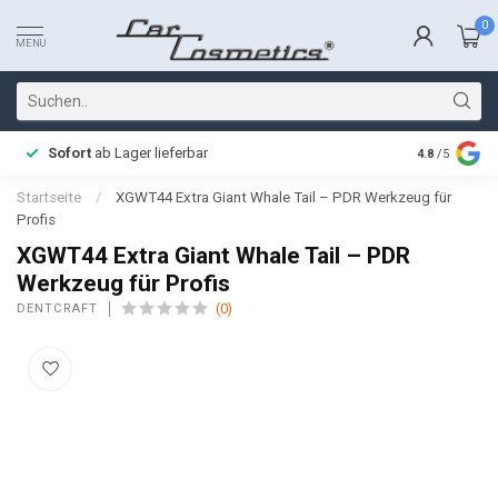
0
MENU
Sofort
ab Lager lieferbar
Schnelle L
4.8
/5
Startseite
/
XGWT44 Extra Giant Whale Tail – PDR Werkzeug für
Profis
XGWT44 Extra Giant Whale Tail – PDR
Werkzeug für Profis
(0)
DENTCRAFT