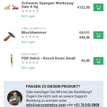
Schwerer Spangen-Werkzeug-
Satz 4-tlg
€122,00
Auf Lager
CAR COSMETICS
Mischhammer
€84,95
€49,95
Auf Lager
DENTCRAFT
PDR Delrin - Knock Down Small
€6,95
Auf Lager
FRAGEN ZU DIESEM PRODUKT?
Oder benötigen Sie Hilfe bei der Bestellung?
Zögern Sie nicht, sich an unsere Support-
Abteilung zu wenden unter
info@carcosmetics.com
oder
+31 76 543 0808
.