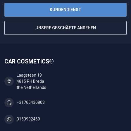
KUNDENDIENST
UNSERE GESCHÄFTE ANSEHEN
CAR COSMETICS®
Laagsteen 19
4815 PH Breda
the Netherlands
+31765430808
3153992469