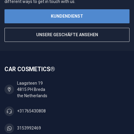
different ways to get in touch with us.
KUNDENDIENST
UNSERE GESCHÄFTE ANSEHEN
CAR COSMETICS®
Laagsteen 19
4815 PH Breda
the Netherlands
+31765430808
3153992469