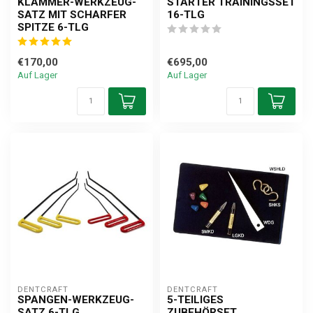
KLAMMER-WERKZEUG-
STARTER TRAININGSSET
SATZ MIT SCHARFER
16-TLG
SPITZE 6-TLG
€170,00
€695,00
Auf Lager
Auf Lager
DENTCRAFT
DENTCRAFT
SPANGEN-WERKZEUG-
5-TEILIGES
SATZ 6-TLG
ZUBEHÖRSET