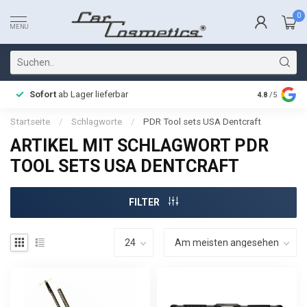
0
MENU
Sofort
ab Lager lieferbar
Schnelle L
4.8
/5
Startseite
/
Schlagworte
/
PDR Tool sets USA Dentcraft
ARTIKEL MIT SCHLAGWORT PDR
TOOL SETS USA DENTCRAFT
FILTER