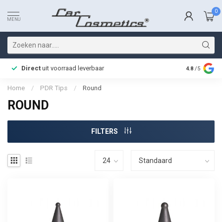
0
MENU
Direct
uit voorraad leverbaar
Snelle bez
4.8
/5
Home
/
PDR Tips
/
Round
ROUND
FILTERS