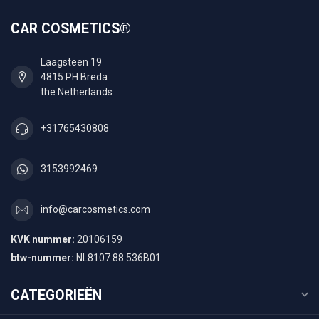
CAR COSMETICS®
Laagsteen 19
4815 PH Breda
the Netherlands
+31765430808
3153992469
info@carcosmetics.com
KVK nummer:
20106159
btw-nummer:
NL8107.88.536B01
CATEGORIEËN