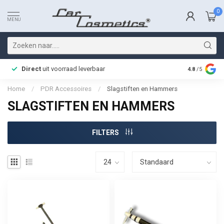
0
MENU
Direct
uit voorraad leverbaar
Snelle bez
4.8
/5
Home
/
PDR Accessoires
/
Slagstiften en Hammers
SLAGSTIFTEN EN HAMMERS
FILTERS