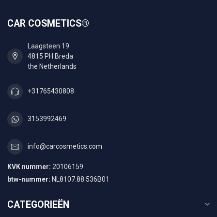
CAR COSMETICS®
Laagsteen 19
4815 PH Breda
the Netherlands
+31765430808
3153992469
info@carcosmetics.com
KVK nummer:
20106159
btw-nummer:
NL8107.88.536B01
CATEGORIEËN