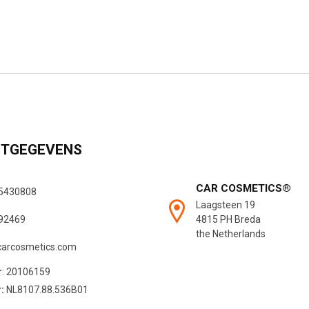
TGEGEVENS
CAR COSMETICS®
5430808
Laagsteen 19
4815 PH Breda
92469
the Netherlands
carcosmetics.com
r
: 20106159
:
NL8107.88.536B01