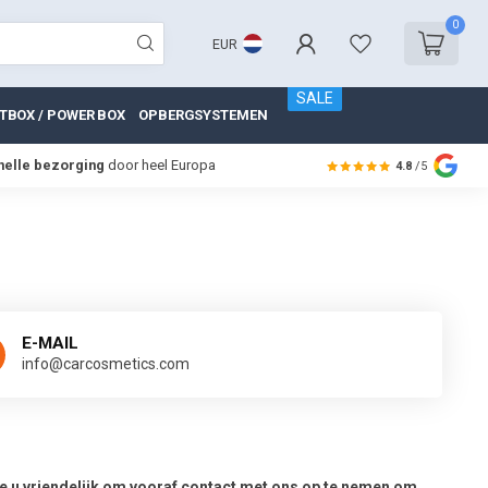
0
EUR
SALE
TBOX / POWER BOX
OPBERGSYSTEMEN
nelle bezorging
door heel Europa
4.8
/5
E-MAIL
info@carcosmetics.com
 u vriendelijk om vooraf contact met ons op te nemen om