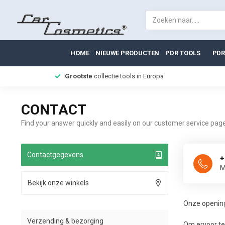
HOME
NIEUWE PRODUCTEN
PDR TOOLS
PDR
Grootste
collectie tools in Europa
CONTACT
Find your answer quickly and easily on our customer service page
Contactgegevens
+
M
Bekijk onze winkels
Onze openings
Verzending & bezorging
Om ervoor te