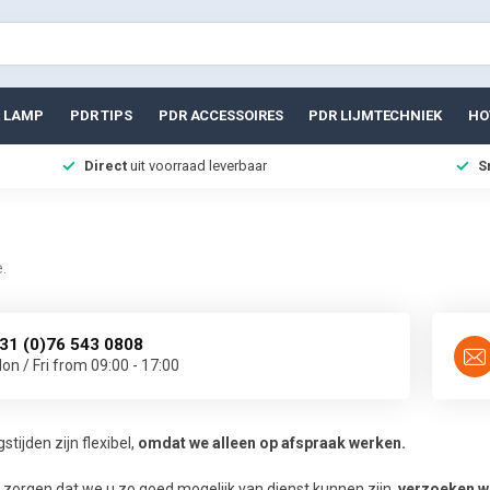
 LAMP
PDR TIPS
PDR ACCESSOIRES
PDR LIJMTECHNIEK
HO
Direct
uit voorraad leverbaar
S
.
31 (0)76 543 0808
on / Fri from 09:00 - 17:00
tijden zijn flexibel,
omdat we alleen op afspraak werken.
 zorgen dat we u zo goed mogelijk van dienst kunnen zijn,
verzoeken we