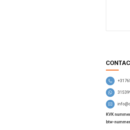
CONTAC
+3176
31539
info@
KVK numme
btw-nummer