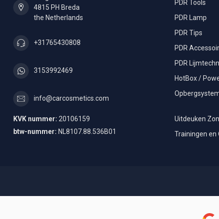
PDR Tools
4815 PH Breda
the Netherlands
PDR Lamp
PDR Tips
+31765430808
PDR Accessoi
PDR Lijmtechn
3153992469
HotBox / Powe
Opbergsyste
info@carcosmetics.com
KVK nummer:
20106159
Uitdeuken Zon
btw-nummer:
NL8107.88.536B01
Trainingen en