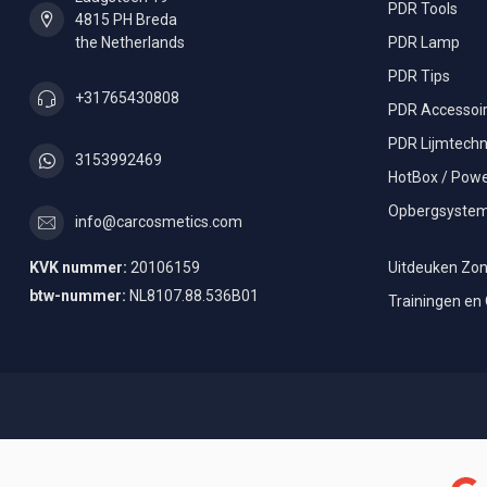
PDR Tools
4815 PH Breda
the Netherlands
PDR Lamp
PDR Tips
+31765430808
PDR Accessoi
PDR Lijmtechn
3153992469
HotBox / Powe
Opbergsyste
info@carcosmetics.com
KVK nummer:
20106159
Uitdeuken Zon
btw-nummer:
NL8107.88.536B01
Trainingen en