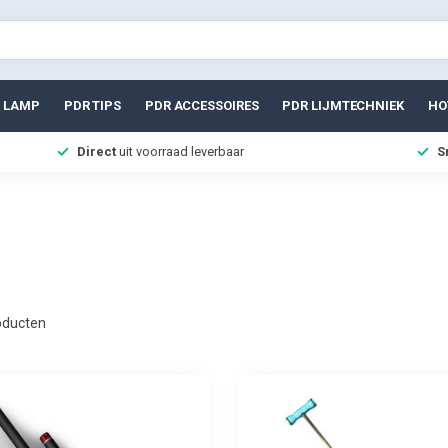
 LAMP
PDR TIPS
PDR ACCESSOIRES
PDR LIJMTECHNIEK
HO
Direct
uit voorraad leverbaar
S
ducten