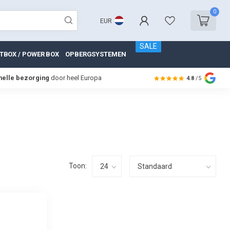
0
EUR
SALE
TBOX / POWER BOX
OPBERGSYSTEMEN
nelle bezorging
door heel Europa
4.8
/5
Toon: