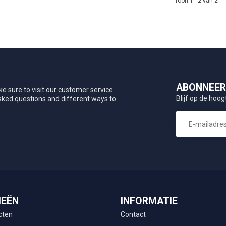
Toon
1
-
2
van 2
ABONNEER 
e sure to visit our customer service
Blijf op de hoog
asked questions and different ways to
IEËN
INFORMATIE
cten
Contact