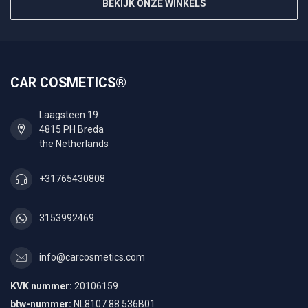
BEKIJK ONZE WINKELS
CAR COSMETICS®
Laagsteen 19
4815 PH Breda
the Netherlands
+31765430808
3153992469
info@carcosmetics.com
KVK nummer:
20106159
btw-nummer:
NL8107.88.536B01