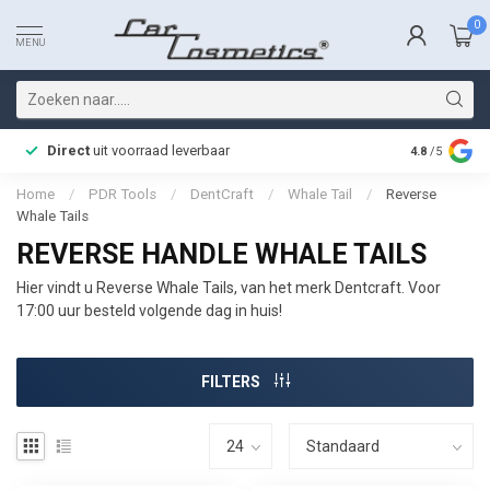
0
MENU
Direct
uit voorraad leverbaar
Snelle bez
4.8
/5
Home
/
PDR Tools
/
DentCraft
/
Whale Tail
/
Reverse
Whale Tails
REVERSE HANDLE WHALE TAILS
Hier vindt u Reverse Whale Tails, van het merk Dentcraft. Voor
17:00 uur besteld volgende dag in huis!
FILTERS