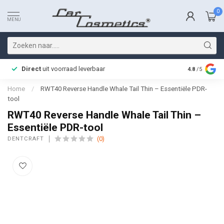
0
MENU
Direct
uit voorraad leverbaar
Snelle bez
4.8
/5
Home
/
RWT40 Reverse Handle Whale Tail Thin – Essentiële PDR-
tool
RWT40 Reverse Handle Whale Tail Thin –
Essentiële PDR-tool
(0)
DENTCRAFT