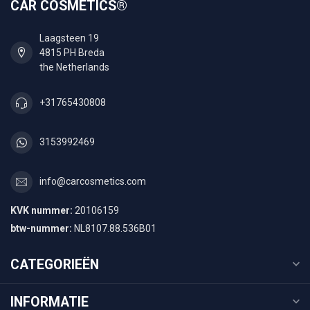
CAR COSMETICS®
Laagsteen 19
4815 PH Breda
the Netherlands
+31765430808
3153992469
info@carcosmetics.com
KVK nummer:
20106159
btw-nummer:
NL8107.88.536B01
CATEGORIEËN
INFORMATIE