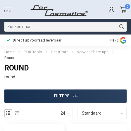
0
MENU
Direct
uit voorraad leverbaar
Snelle bez
4.8
/5
Home
/
PDR Tools
/
DentCraft
/
Verwisselbare tips
/
Round
ROUND
round
FILTERS