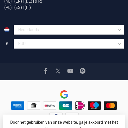
(NL)
|
(EN)
|
(DE)
|
(FR)
(PL)
|
(ES)
|
(IT)
€
Door het gebruiken van onze website, ga je akkoord met het
© Copyright 1994 - 2026 Car Cosmetics® Hail pro®