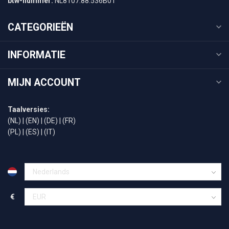
btw-nummer:
NL8107.88.536B01
CATEGORIEËN
INFORMATIE
MIJN ACCOUNT
Taalversies:
(NL)
|
(EN)
|
(DE)
|
(FR)
(PL)
|
(ES)
|
(IT)
€