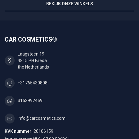
BEKIJK ONZE WINKELS
CAR COSMETICS®
Laagsteen 19
4815 PH Breda
the Netherlands
+31765430808
3153992469
info@carcosmetics.com
KVK nummer:
20106159