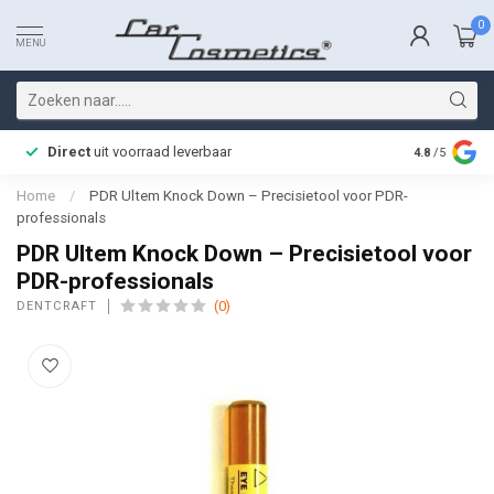
0
MENU
Direct
uit voorraad leverbaar
Snelle bez
4.8
/5
Home
/
PDR Ultem Knock Down – Precisietool voor PDR-
professionals
PDR Ultem Knock Down – Precisietool voor
PDR-professionals
(0)
DENTCRAFT