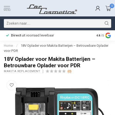
0
MENU
Direct
uit voorraad leverbaar
Snelle bez
4.8
/5
Home
/
18V Oplader voor Makita Batterijen – Betrouwbare Oplader
voor PDR
18V Oplader voor Makita Batterijen –
Betrouwbare Oplader voor PDR
(0)
MAKITA REPLACEMENT