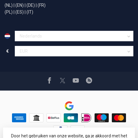
(NL)
|
(EN)
|
(DE)
|
(FR)
(PL)
|
(ES)
|
(IT)
€
Door het gebruiken van onze website, ga je akkoord met het