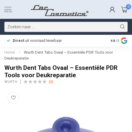
0
MENU
Direct
uit voorraad leverbaar
Snelle bez
4.8
/5
Home
/
Wurth Dent Tabs Ovaal – Essentiële PDR Tools voor
Deukreparatie
Wurth Dent Tabs Ovaal – Essentiële PDR
Tools voor Deukreparatie
(0)
WURTH