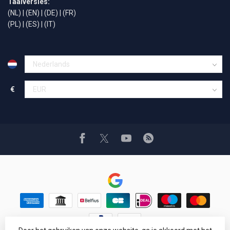
Taalversies:
(NL)
|
(EN)
|
(DE)
|
(FR)
(PL)
|
(ES)
|
(IT)
€