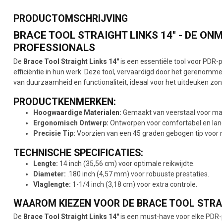
PRODUCTOMSCHRIJVING
BRACE TOOL STRAIGHT LINKS 14" - DE ON
PROFESSIONALS
De
Brace Tool Straight Links 14"
is een essentiële tool voor PDR-p
efficiëntie in hun werk. Deze tool, vervaardigd door het gerenomm
van duurzaamheid en functionaliteit, ideaal voor het uitdeuken zon
PRODUCTKENMERKEN:
Hoogwaardige Materialen:
Gemaakt van veerstaal voor maxim
Ergonomisch Ontwerp:
Ontworpen voor comfortabel en lan
Precisie Tip:
Voorzien van een 45 graden gebogen tip voor 
TECHNISCHE SPECIFICATIES:
Lengte:
14 inch (35,56 cm) voor optimale reikwijdte.
Diameter:
.180 inch (4,57 mm) voor robuuste prestaties.
Vlaglengte:
1-1/4 inch (3,18 cm) voor extra controle.
WAAROM KIEZEN VOOR DE BRACE TOOL STRAI
De
Brace Tool Straight Links 14"
is een must-have voor elke PDR-