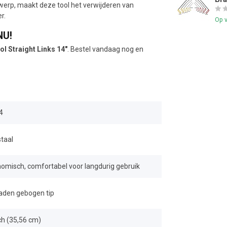
twerp, maakt deze tool het verwijderen van
r.
Op 
NU!
l Straight Links 14"
. Bestel vandaag nog en
4
taal
omisch, comfortabel voor langdurig gebruik
aden gebogen tip
ch (35,56 cm)