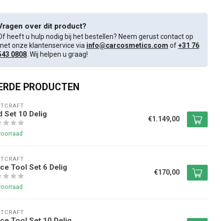
Vragen over dit product?
Of heeft u hulp nodig bij het bestellen? Neem gerust contact op
met onze klantenservice via
info@carcosmetics.com
of
+31 76
543 0808
. Wij helpen u graag!
ERDE PRODUCTEN
NTCRAFT
 Set 10 Delig
€1.149,00
voorraad
NTCRAFT
ce Tool Set 6 Delig
€170,00
voorraad
NTCRAFT
ce Tool Set 10 Delig