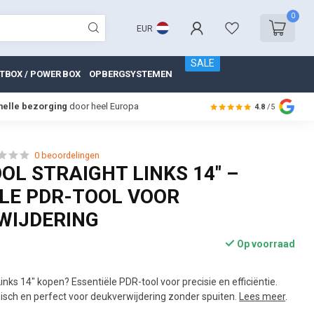
0
EUR
SALE
TBOX / POWER BOX
OPBERGSYSTEMEN
nelle bezorging
door heel Europa
4.8
/5
0 beoordelingen
OL STRAIGHT LINKS 14" –
LE PDR-TOOL VOOR
WIJDERING
Op voorraad
inks 14" kopen? Essentiële PDR-tool voor precisie en efficiëntie.
ch en perfect voor deukverwijdering zonder spuiten.
Lees meer
.