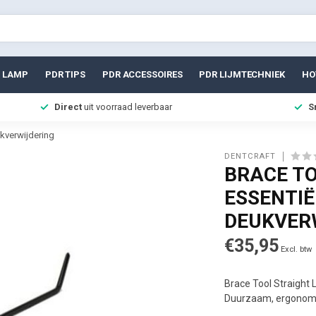
 LAMP
PDR TIPS
PDR ACCESSOIRES
PDR LIJMTECHNIEK
HO
Direct
uit voorraad leverbaar
S
ukverwijdering
DENTCRAFT
BRACE TO
ESSENTIË
DEUKVER
€35,95
Excl. btw
Brace Tool Straight L
Duurzaam, ergonomis