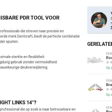
MISBARE PDR TOOL VOOR
rofessionals die streven naar precisie en
eerde merk Dentcraft, biedt de perfecte combinatie
der spuiten.
GERELATE
DE
ale sterkte en flexibiliteit.
Rod
gdurig gebruik zonder vermoeidheid.
nauwkeurige deukverwijdering.
Op 
DE
Bra
Op 
GHT LINKS 14"?
DE
professional die op zoek is naar betrouwbare en
Bra