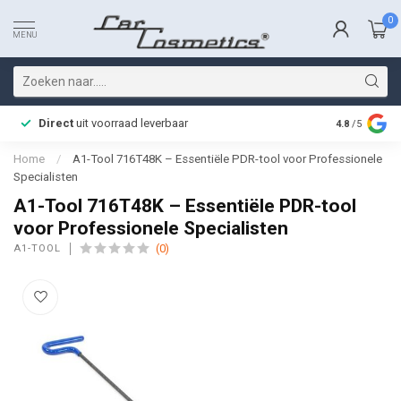
0
MENU
Direct
uit voorraad leverbaar
Snelle bez
4.8
/5
Home
/
A1-Tool 716T48K – Essentiële PDR-tool voor Professionele
Specialisten
A1-Tool 716T48K – Essentiële PDR-tool
voor Professionele Specialisten
(0)
A1-TOOL