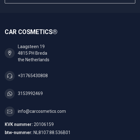
CAR COSMETICS®
Laagsteen 19
4815 PH Breda
the Netherlands
+31765430808
3153992469
info@carcosmetics.com
KVK nummer:
20106159
btw-nummer:
NL8107.88.536B01