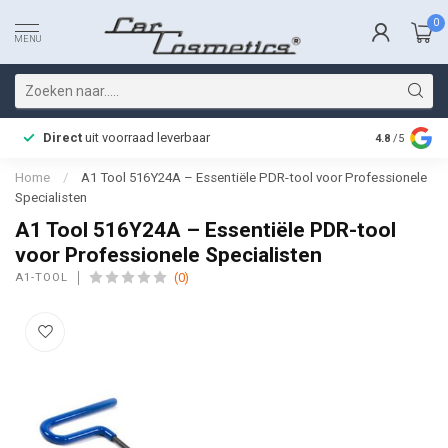
0
MENU
Direct
uit voorraad leverbaar
Snelle bez
4.8
/5
Home
/
A1 Tool 516Y24A – Essentiële PDR-tool voor Professionele
Specialisten
A1 Tool 516Y24A – Essentiële PDR-tool
voor Professionele Specialisten
(0)
A1-TOOL