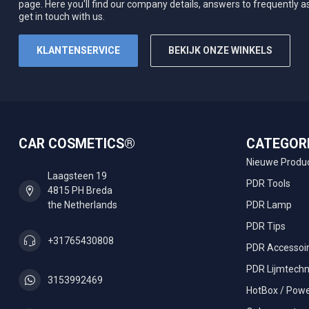
page. Here you'll find our company details, answers to frequently 
get in touch with us.
KLANTENSERVICE
BEKIJK ONZE WINKELS
CAR COSMETICS®
CATEGOR
Nieuwe Produ
Laagsteen 19
PDR Tools
4815 PH Breda
the Netherlands
PDR Lamp
PDR Tips
+31765430808
PDR Accessoi
PDR Lijmtechn
3153992469
HotBox / Powe