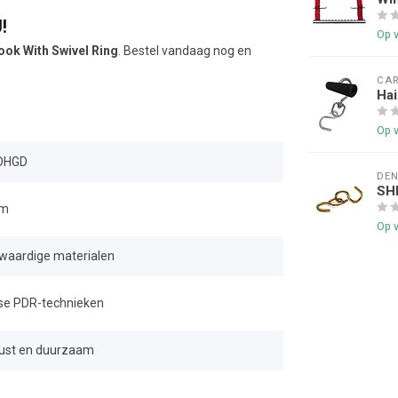
!
Op 
ok With Swivel Ring
. Bestel vandaag nog en
CAR
Hai
Op 
DHGD
DE
SH
mm
Op 
waardige materialen
se PDR-technieken
ust en duurzaam