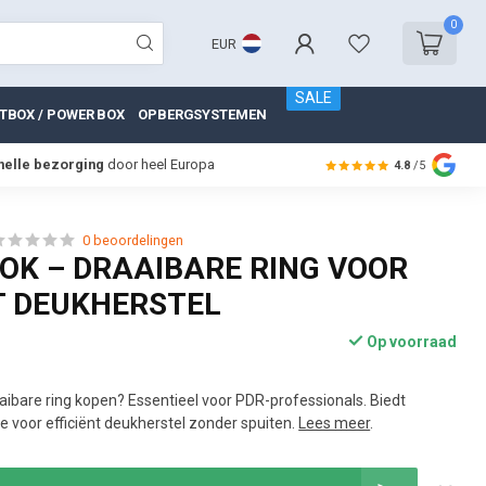
0
EUR
SALE
TBOX / POWER BOX
OPBERGSYSTEMEN
nelle bezorging
door heel Europa
4.8
/5
0 beoordelingen
OK – DRAAIBARE RING VOOR
T DEUKHERSTEL
Op voorraad
ibare ring kopen? Essentieel voor PDR-professionals. Biedt
role voor efficiënt deukherstel zonder spuiten.
Lees meer
.