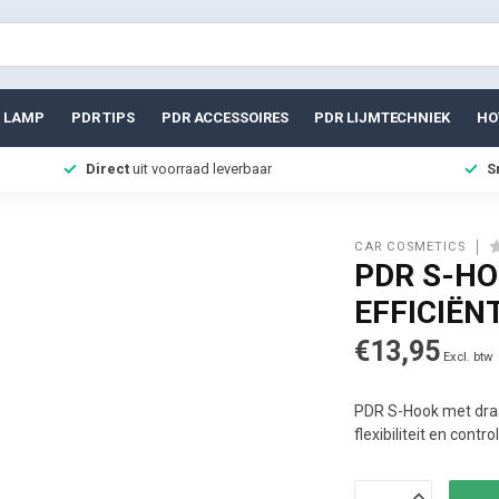
 LAMP
PDR TIPS
PDR ACCESSOIRES
PDR LIJMTECHNIEK
HO
Direct
uit voorraad leverbaar
S
CAR COSMETICS
PDR S-HO
EFFICIËN
€13,95
Excl. btw
PDR S-Hook met draa
flexibiliteit en cont