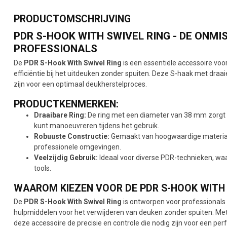
PRODUCTOMSCHRIJVING
PDR S-HOOK WITH SWIVEL RING - DE ONM
PROFESSIONALS
De
PDR S-Hook With Swivel Ring
is een essentiële accessoire voor
efficiëntie bij het uitdeuken zonder spuiten. Deze S-haak met draaien
zijn voor een optimaal deukherstelproces.
PRODUCTKENMERKEN:
Draaibare Ring:
De ring met een diameter van 38 mm zorgt v
kunt manoeuvreren tijdens het gebruik.
Robuuste Constructie:
Gemaakt van hoogwaardige materiale
professionele omgevingen.
Veelzijdig Gebruik:
Ideaal voor diverse PDR-technieken, waa
tools.
WAAROM KIEZEN VOOR DE PDR S-HOOK WITH 
De
PDR S-Hook With Swivel Ring
is ontworpen voor professionals 
hulpmiddelen voor het verwijderen van deuken zonder spuiten. Met z
deze accessoire de precisie en controle die nodig zijn voor een perf