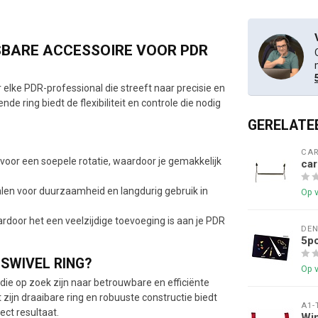
ISBARE ACCESSOIRE VOOR PDR
 elke PDR-professional die streeft naar precisie en
de ring biedt de flexibiliteit en controle die nodig
GERELATE
CAR
oor een soepele rotatie, waardoor je gemakkelijk
ca
n voor duurzaamheid en langdurig gebruik in
Op 
rdoor het een veelzijdige toevoeging is aan je PDR
DE
5p
SWIVEL RING?
Op 
die op zoek zijn naar betrouwbare en efficiënte
ijn draaibare ring en robuuste constructie biedt
A1-
ect resultaat.
Win