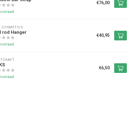
€76,00
voorraad
 COSMETICS
l rod Hanger
€40,95
voorraad
NTCRAFT
KS
€6,50
voorraad