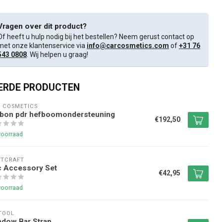
Vragen over dit product?
Of heeft u hulp nodig bij het bestellen? Neem gerust contact op
met onze klantenservice via
info@carcosmetics.com
of
+31 76
543 0808
. Wij helpen u graag!
ERDE PRODUCTEN
 COSMETICS
rbon pdr hefboomondersteuning
€192,50
voorraad
NTCRAFT
c Accessory Set
€42,95
voorraad
TOOL
dow Bar Strap