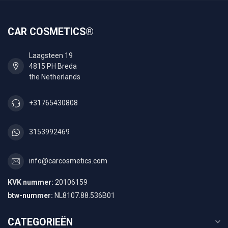
CAR COSMETICS®
Laagsteen 19
4815 PH Breda
the Netherlands
+31765430808
3153992469
info@carcosmetics.com
KVK nummer:
20106159
btw-nummer:
NL8107.88.536B01
CATEGORIEËN