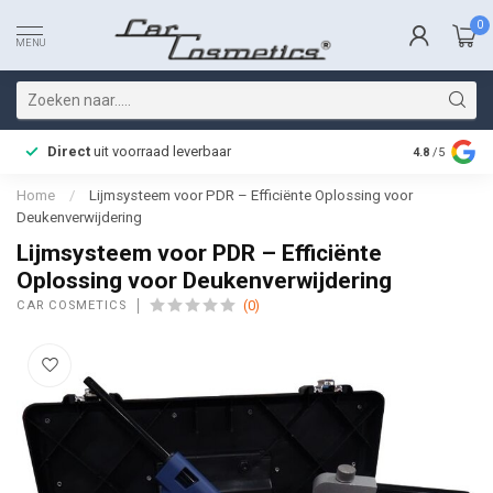
0
MENU
Direct
uit voorraad leverbaar
Snelle bez
4.8
/5
Home
/
Lijmsysteem voor PDR – Efficiënte Oplossing voor
Deukenverwijdering
Lijmsysteem voor PDR – Efficiënte
Oplossing voor Deukenverwijdering
(0)
CAR COSMETICS