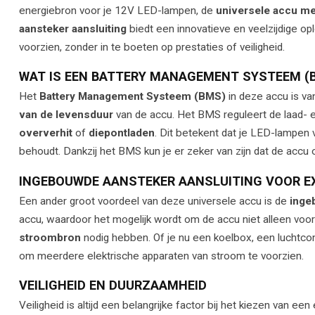
energiebron voor je 12V LED-lampen, de
universele accu m
aansteker aansluiting
biedt een innovatieve en veelzijdige o
voorzien, zonder in te boeten op prestaties of veiligheid.
WAT IS EEN BATTERY MANAGEMENT SYSTEEM (
Het
Battery Management Systeem (BMS)
in deze accu is va
van de levensduur
van de accu. Het BMS reguleert de laad- e
oververhit
of
diepontladen
. Dit betekent dat je LED-lampen v
behoudt. Dankzij het BMS kun je er zeker van zijn dat de accu op
INGEBOUWDE AANSTEKER AANSLUITING VOOR EX
Een ander groot voordeel van deze universele accu is de
inge
accu, waardoor het mogelijk wordt om de accu niet alleen vo
stroombron
nodig hebben. Of je nu een koelbox, een luchtcomp
om meerdere elektrische apparaten van stroom te voorzien.
VEILIGHEID EN DUURZAAMHEID
Veiligheid is altijd een belangrijke factor bij het kiezen van