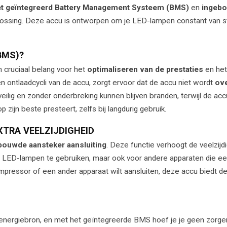
et geïntegreerd Battery Management Systeem (BMS)
en
ingeb
plossing. Deze accu is ontworpen om je LED-lampen constant van 
BMS)?
n cruciaal belang voor het
optimaliseren van de prestaties
en he
n ontlaadcycli van de accu, zorgt ervoor dat de accu niet wordt
ove
eilig en zonder onderbreking kunnen blijven branden, terwijl de accu
 zijn beste presteert, zelfs bij langdurig gebruik.
TRA VEELZIJDIGHEID
bouwde aansteker aansluiting
. Deze functie verhoogt de veelzijd
or LED-lampen te gebruiken, maar ook voor andere apparaten die e
ressor of een ander apparaat wilt aansluiten, deze accu biedt de fl
 een energiebron, en met het geïntegreerde BMS hoef je je geen zorg