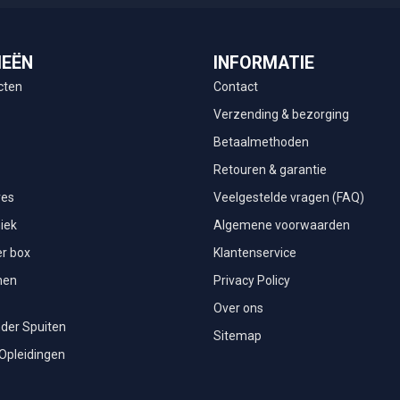
IEËN
INFORMATIE
cten
Contact
Verzending & bezorging
Betaalmethoden
Retouren & garantie
res
Veelgestelde vragen (FAQ)
iek
Algemene voorwaarden
r box
Klantenservice
men
Privacy Policy
Over ons
der Spuiten
Sitemap
 Opleidingen