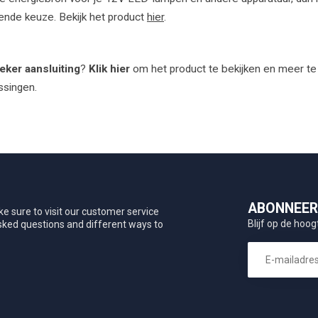
ende keuze. Bekijk het product
hier
.
ker aansluiting
?
Klik hier
om het product te bekijken en meer t
ssingen.
ABONNEER 
e sure to visit our customer service
Blijf op de hoog
asked questions and different ways to