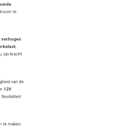
ouwde
stroom te
t
verhogen
rbelast
,
 zijn kracht
igheid van de
en
12V
exibiliteit
en te maken