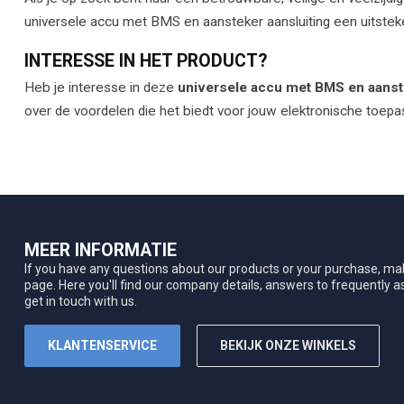
universele accu met BMS en aansteker aansluiting een uitstek
INTERESSE IN HET PRODUCT?
Heb je interesse in deze
universele accu met BMS en aanste
over de voordelen die het biedt voor jouw elektronische toepa
MEER INFORMATIE
If you have any questions about our products or your purchase, mak
page. Here you'll find our company details, answers to frequently 
get in touch with us.
KLANTENSERVICE
BEKIJK ONZE WINKELS