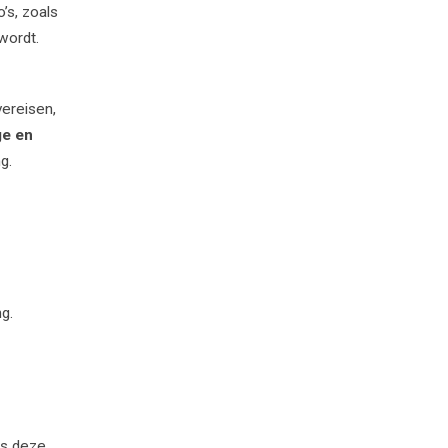
’s, zoals
wordt.
vereisen,
ge en
g.
g.
is deze