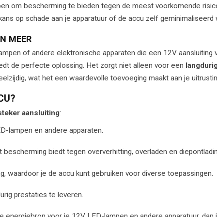
orpen om bescherming te bieden tegen de meest voorkomende risico
kans op schade aan je apparatuur of de accu zelf geminimaliseerd 
EN MEER
ampen of andere elektronische apparaten die een 12V aansluiting 
edt de perfecte oplossing. Het zorgt niet alleen voor een
langduri
veelzijdig, wat het een waardevolle toevoeging maakt aan je uitrustin
CU?
teker aansluiting
:
ED-lampen en andere apparaten.
bescherming biedt tegen oververhitting, overladen en diepontladin
g, waardoor je de accu kunt gebruiken voor diverse toepassingen.
ig prestaties te leveren.
ige energiebron voor je 12V LED-lampen en andere apparatuur, dan 