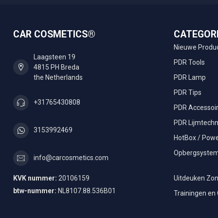
CAR COSMETICS®
CATEGOR
Nieuwe Produ
Laagsteen 19
PDR Tools
4815 PH Breda
the Netherlands
PDR Lamp
PDR Tips
+31765430808
PDR Accessoi
PDR Lijmtechn
3153992469
HotBox / Powe
Opbergsyste
info@carcosmetics.com
KVK nummer:
20106159
Uitdeuken Zon
btw-nummer:
NL8107.88.536B01
Trainingen en