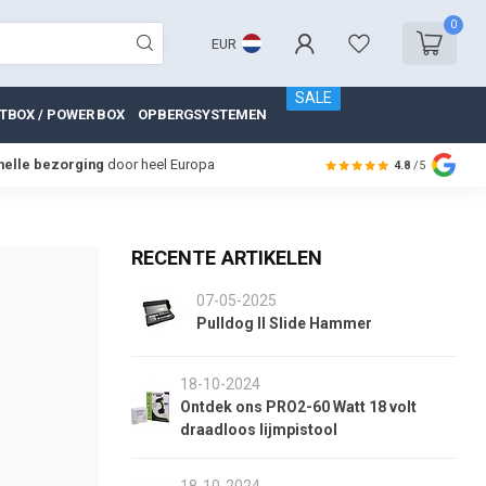
0
EUR
SALE
TBOX / POWER BOX
OPBERGSYSTEMEN
nelle bezorging
door heel Europa
4.8
/5
RECENTE ARTIKELEN
07-05-2025
Pulldog II Slide Hammer
18-10-2024
Ontdek ons PRO2-60 Watt 18 volt
draadloos lijmpistool