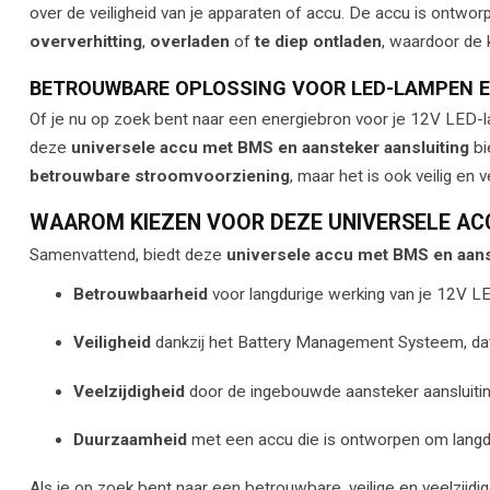
over de veiligheid van je apparaten of accu. De accu is ontw
oververhitting
,
overladen
of
te diep ontladen
, waardoor de 
BETROUWBARE OPLOSSING VOOR LED-LAMPEN 
Of je nu op zoek bent naar een energiebron voor je 12V LED-l
deze
universele accu met BMS en aansteker aansluiting
bi
betrouwbare stroomvoorziening
, maar het is ook veilig en 
WAAROM KIEZEN VOOR DEZE UNIVERSELE AC
Samenvattend, biedt deze
universele accu met BMS en aans
Betrouwbaarheid
voor langdurige werking van je 12V L
Veiligheid
dankzij het Battery Management Systeem, dat 
Veelzijdigheid
door de ingebouwde aansteker aansluitin
Duurzaamheid
met een accu die is ontworpen om langdur
Als je op zoek bent naar een betrouwbare, veilige en veelzijd