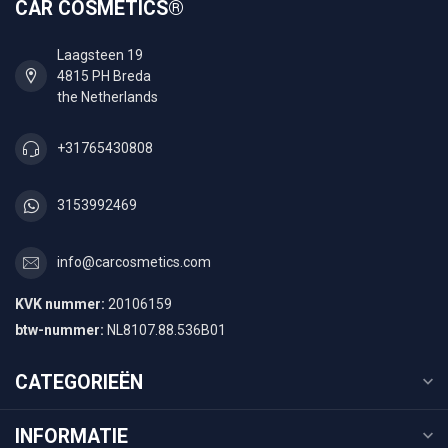
CAR COSMETICS®
Laagsteen 19
4815 PH Breda
the Netherlands
+31765430808
3153992469
info@carcosmetics.com
KVK nummer:
20106159
btw-nummer:
NL8107.88.536B01
CATEGORIEËN
INFORMATIE