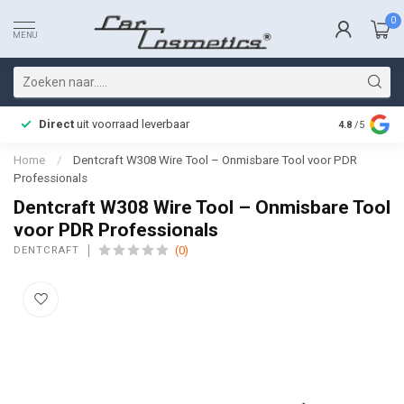
0
MENU
Direct
uit voorraad leverbaar
Snelle bez
4.8
/5
Home
/
Dentcraft W308 Wire Tool – Onmisbare Tool voor PDR
Professionals
Dentcraft W308 Wire Tool – Onmisbare Tool
voor PDR Professionals
(0)
DENTCRAFT