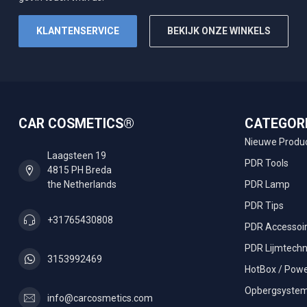
KLANTENSERVICE
BEKIJK ONZE WINKELS
CAR COSMETICS®
CATEGOR
Nieuwe Produ
Laagsteen 19
PDR Tools
4815 PH Breda
the Netherlands
PDR Lamp
PDR Tips
+31765430808
PDR Accessoi
PDR Lijmtechn
3153992469
HotBox / Powe
Opbergsyste
info@carcosmetics.com