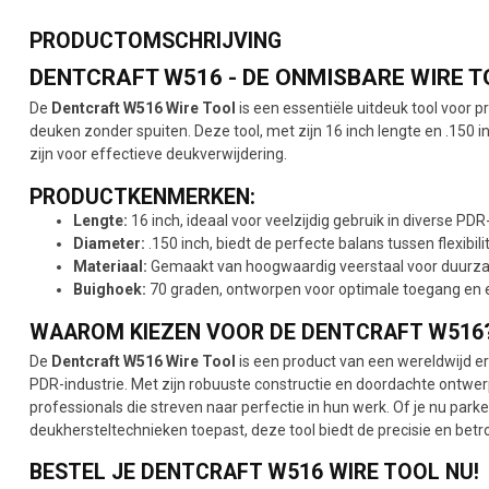
PRODUCTOMSCHRIJVING
DENTCRAFT W516 - DE ONMISBARE WIRE 
De
Dentcraft W516 Wire Tool
is een essentiële uitdeuk tool voor p
deuken zonder spuiten. Deze tool, met zijn 16 inch lengte en .150 in
zijn voor effectieve deukverwijdering.
PRODUCTKENMERKEN:
Lengte:
16 inch, ideaal voor veelzijdig gebruik in diverse PD
Diameter:
.150 inch, biedt de perfecte balans tussen flexibili
Materiaal:
Gemaakt van hoogwaardig veerstaal voor duurzaa
Buighoek:
70 graden, ontworpen voor optimale toegang en ef
WAAROM KIEZEN VOOR DE DENTCRAFT W516
De
Dentcraft W516 Wire Tool
is een product van een wereldwijd e
PDR-industrie. Met zijn robuuste constructie en doordachte ontwe
professionals die streven naar perfectie in hun werk. Of je nu park
deukhersteltechnieken toepast, deze tool biedt de precisie en betr
BESTEL JE DENTCRAFT W516 WIRE TOOL NU!