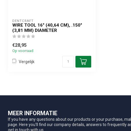
DENTCRAFT
WIRE TOOL 16" (40,64 CM), .150"
(3,81 MM) DIAMETER
€28,95
Op voorraad
Vergelijk
MEER INFORMATIE
If you have any questions about our products or your purchase, mak
page. Here you'll find our company details, answers to frequently 
get in touch with us.