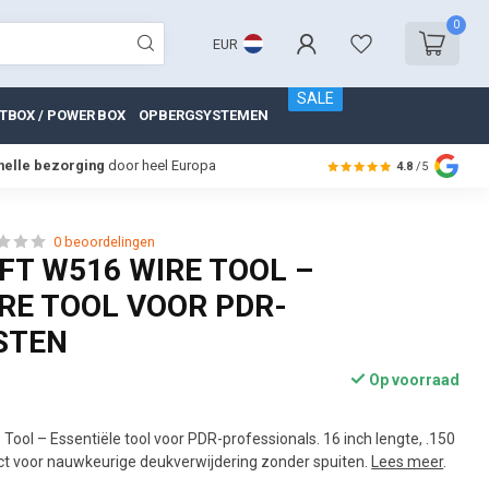
0
EUR
SALE
TBOX / POWER BOX
OPBERGSYSTEMEN
nelle bezorging
door heel Europa
4.8
/5
0 beoordelingen
T W516 WIRE TOOL –
RE TOOL VOOR PDR-
STEN
Op voorraad
Tool – Essentiële tool voor PDR-professionals. 16 inch lengte, .150
ect voor nauwkeurige deukverwijdering zonder spuiten.
Lees meer
.