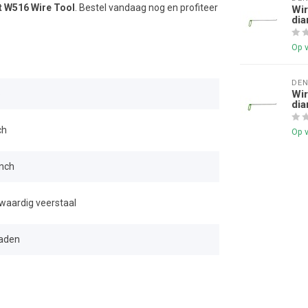
t W516 Wire Tool
. Bestel vandaag nog en profiteer
Wir
dia
Op 
DE
Wir
6
dia
ch
Op 
inch
aardig veerstaal
raden