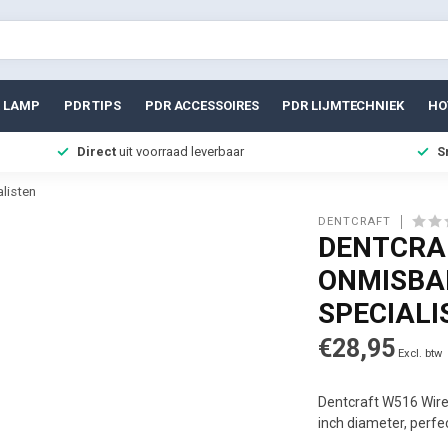
 LAMP
PDR TIPS
PDR ACCESSOIRES
PDR LIJMTECHNIEK
HO
Direct
uit voorraad leverbaar
S
listen
DENTCRAFT
DENTCRAF
ONMISBA
SPECIALI
€28,95
Excl. btw
Dentcraft W516 Wire 
inch diameter, perf