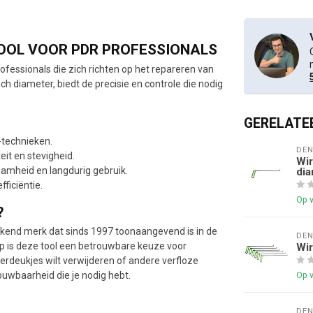
TOOL VOOR PDR PROFESSIONALS
rofessionals die zich richten op het repareren van
ch diameter, biedt de precisie en controle die nodig
GERELATE
R-technieken.
DE
teit en stevigheid.
Wir
mheid en langdurig gebruik.
dia
ficiëntie.
Op 
?
rkend merk dat sinds 1997 toonaangevend is in de
DE
rp is deze tool een betrouwbare keuze voor
Wir
eerdeukjes wilt verwijderen of andere verfloze
ouwbaarheid die je nodig hebt.
Op 
DE