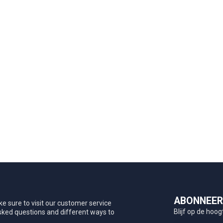
ABONNEER 
e sure to visit our customer service
Blijf op de hoog
asked questions and different ways to