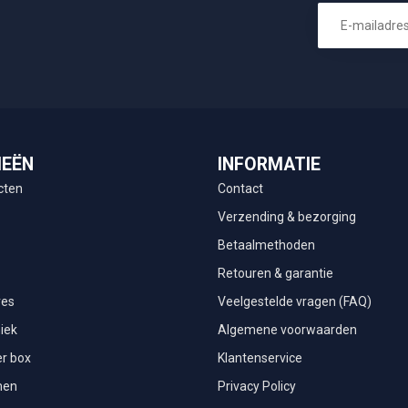
IEËN
INFORMATIE
cten
Contact
Verzending & bezorging
Betaalmethoden
Retouren & garantie
res
Veelgestelde vragen (FAQ)
iek
Algemene voorwaarden
r box
Klantenservice
men
Privacy Policy