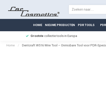
HOME
NIEUWE PRODUCTEN
PDR TOOLS
PDR
Grootste
collectie tools in Europa
Home
/
Dentcraft W516 Wire Tool – Onmisbare Tool voor PDR-Specia