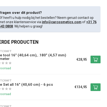
Vragen over dit product?
Of heeft u hulp nodig bij het bestellen? Neem gerust contact op
met onze klantenservice via
info@carcosmetics.com
of
+31 76
543 0808
. Wij helpen u graag!
ERDE PRODUCTEN
NTCRAFT
e tool 16" (40,64 cm), .180" (4,57 mm)
meter
€28,95
voorraad
NTCRAFT
e Set all 16" (40,60 cm) - 6 pcs
€134,95
voorraad
NTCRAFT