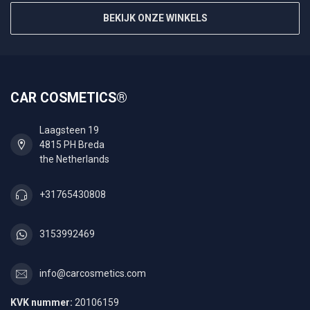
BEKIJK ONZE WINKELS
CAR COSMETICS®
Laagsteen 19
4815 PH Breda
the Netherlands
+31765430808
3153992469
info@carcosmetics.com
KVK nummer:
20106159