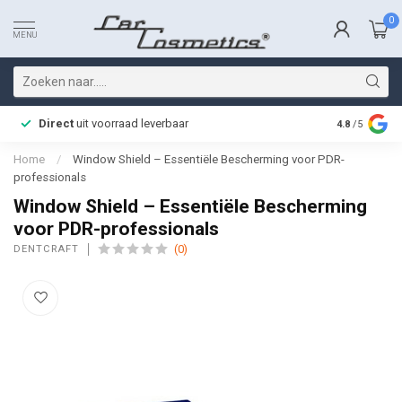
0
MENU
Direct
uit voorraad leverbaar
Snelle bez
4.8
/5
Home
/
Window Shield – Essentiële Bescherming voor PDR-
professionals
Window Shield – Essentiële Bescherming
voor PDR-professionals
(0)
DENTCRAFT