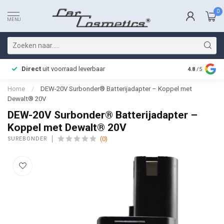
0
MENU
Direct
uit voorraad leverbaar
Snelle bez
4.8
/5
Home
/
DEW-20V Surbonder® Batterijadapter – Koppel met
Dewalt® 20V
DEW-20V Surbonder® Batterijadapter –
Koppel met Dewalt® 20V
(0)
SUREBONDER