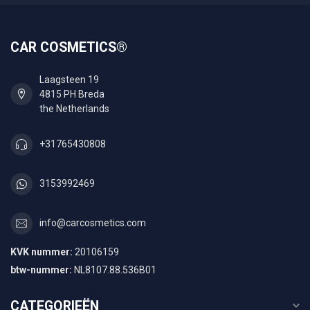
CAR COSMETICS®
Laagsteen 19
4815 PH Breda
the Netherlands
+31765430808
3153992469
info@carcosmetics.com
KVK nummer:
20106159
btw-nummer:
NL8107.88.536B01
CATEGORIEËN