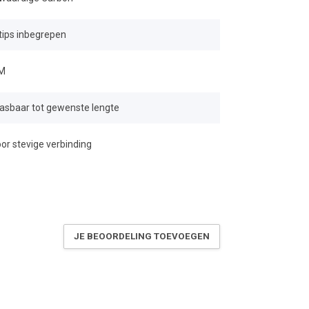
 tips inbegrepen
M
sbaar tot gewenste lengte
oor stevige verbinding
JE BEOORDELING TOEVOEGEN