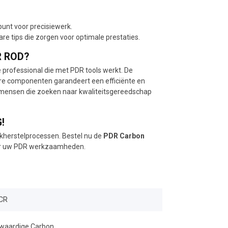
punt voor precisiewerk.
re tips die zorgen voor optimale prestaties.
R ROD?
e professional die met PDR tools werkt. De
bare componenten garandeert een efficiënte en
kmensen die zoeken naar kwaliteitsgereedschap
!
ukherstelprocessen. Bestel nu de
PDR Carbon
voor uw PDR werkzaamheden.
CR
waardige Carbon