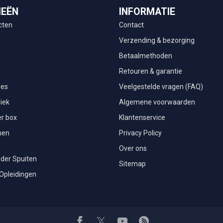
IEËN
INFORMATIE
cten
Contact
Verzending & bezorging
Betaalmethoden
Retouren & garantie
res
Veelgestelde vragen (FAQ)
iek
Algemene voorwaarden
r box
Klantenservice
men
Privacy Policy
Over ons
der Spuiten
Sitemap
 Opleidingen