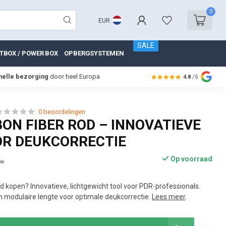
0
EUR
SALE
TBOX / POWER BOX
OPBERGSYSTEMEN
nelle bezorging
door heel Europa
4.8
/5
0 beoordelingen
ON FIBER ROD – INNOVATIEVE
OR DEUKCORRECTIE
Op voorraad
tw
 kopen? Innovatieve, lichtgewicht tool voor PDR-professionals.
n modulaire lengte voor optimale deukcorrectie.
Lees meer
.