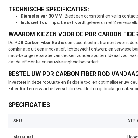
TECHNISCHE SPECIFICATIES:
Diameter van 30 MM:
Biedt een consistent en veilig contact
Inclusief Tool Tips:
De set wordt geleverd met 2 verwisselba
WAAROM KIEZEN VOOR DE PDR CARBON FIBE
De
PDR Carbon Fiber Rod
is een essentieel instrument voor ieder
combinatie uit een innovatief, lichtgewicht ontwerp en verwissel
nauwkeurige reparatie van deuken zonder spuiten. Ideaal voor va
dat de efficiëntie en nauwkeurigheid bevordert.
BESTEL UW PDR CARBON FIBER ROD VANDAAG
Investeer in deze robuuste en flexibele tool en optimaliseer uw de
Fiber Rod
en ervaar het verschil in kwaliteit en gebruiksgemak 
SPECIFICATIES
SKU
ATP-
Materiaal
Hoog