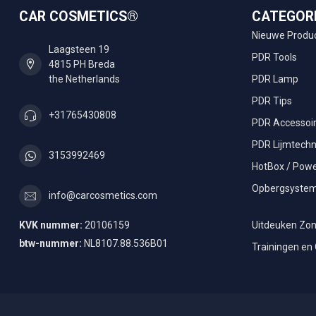
CAR COSMETICS®
CATEGOR
Nieuwe Produ
Laagsteen 19
PDR Tools
4815 PH Breda
the Netherlands
PDR Lamp
PDR Tips
+31765430808
PDR Accessoi
PDR Lijmtechn
3153992469
HotBox / Powe
Opbergsyste
info@carcosmetics.com
KVK nummer:
20106159
Uitdeuken Zon
btw-nummer:
NL8107.88.536B01
Trainingen en