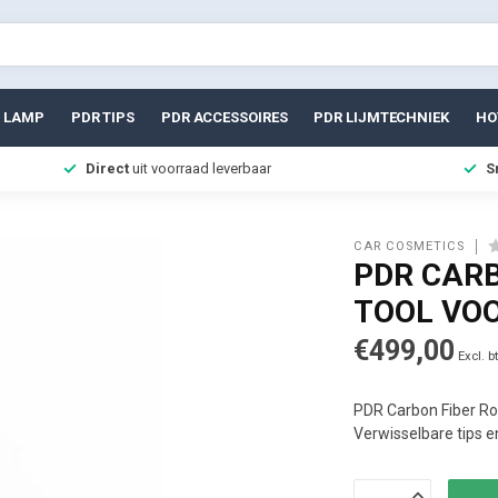
 LAMP
PDR TIPS
PDR ACCESSOIRES
PDR LIJMTECHNIEK
HO
Direct
uit voorraad leverbaar
S
CAR COSMETICS
PDR CARB
TOOL VO
€499,00
Excl. b
PDR Carbon Fiber Rod
Verwisselbare tips e