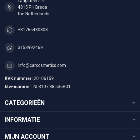
Laagsteen 19
4815 PH Breda
the Netherlands
+31765430808
3153992469
info@carcosmetics.com
KVK nummer:
20106159
btw-nummer:
NL8107.88.536B01
CATEGORIEËN
INFORMATIE
MIJN ACCOUNT