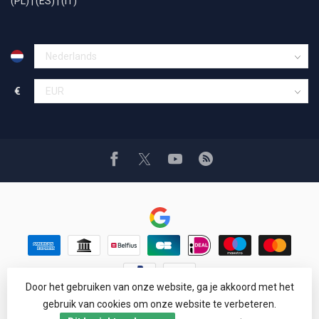
(PL)
|
(ES)
|
(IT)
€
Door het gebruiken van onze website, ga je akkoord met het
© Copyright 1994 - 2026 Car Cosmetics® Hail pro®
gebruik van cookies om onze website te verbeteren.