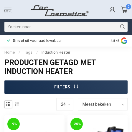
0
MENU
Direct
uit voorraad leverbaar
Snelle bez
4.8
/5
Home
/
Tags
/
Induction Heater
PRODUCTEN GETAGD MET
INDUCTION HEATER
FILTERS
-9%
-20%