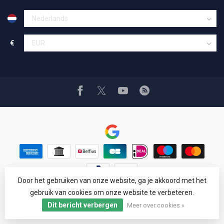
€
Door het gebruiken van onze website, ga je akkoord met het
© Copyright 1994 - 2026 Car Cosmetics® Hail pro®
gebruik van cookies om onze website te verbeteren.
Google Reviews
4,8
Dit bericht verbergen
Meer over cookies »