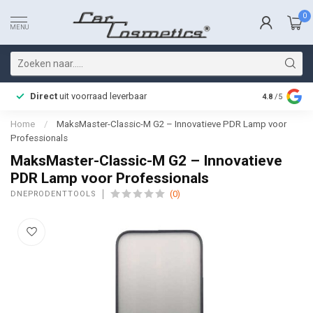
0
MENU
Direct
uit voorraad leverbaar
Snelle bez
4.8
/5
Home
/
MaksMaster-Classic-M G2 – Innovatieve PDR Lamp voor
Professionals
MaksMaster-Classic-M G2 – Innovatieve
PDR Lamp voor Professionals
(0)
DNEPRODENTTOOLS