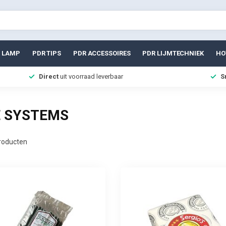
 LAMP
PDR TIPS
PDR ACCESSOIRES
PDR LIJMTECHNIEK
HO
Direct
uit voorraad leverbaar
S
E SYSTEMS
roducten