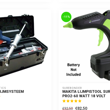
-11%
TICS
SUREBONDER
LIJMSYSTEEM
MAKITA LIJMPISTOOL SU
PRO2-60 WATT 18 VOLT
€82,50
€92,50