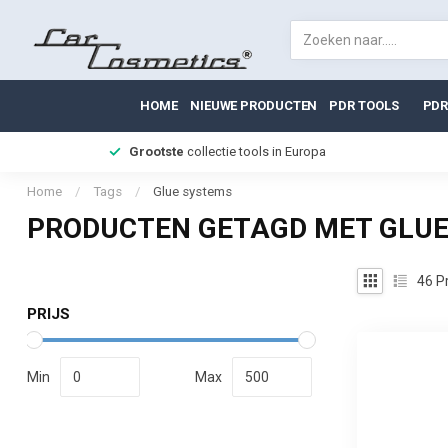
HOME
NIEUWE PRODUCTEN
PDR TOOLS
PDR
Grootste
collectie tools in Europa
Home
/
Tags
/
Glue systems
PRODUCTEN GETAGD MET GLU
46
P
PRIJS
Min
Max