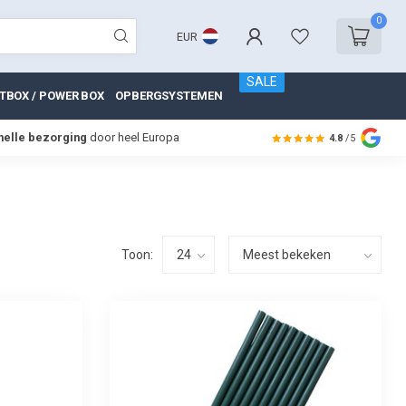
0
EUR
SALE
TBOX / POWER BOX
OPBERGSYSTEMEN
nelle bezorging
door heel Europa
4.8
/5
Toon: