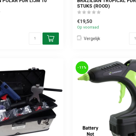
N POLAR PDR LIJM 10
BRAZILIAN TROPICAL PDR
STUKS (ROOD)
€19,50
Op voorraad
Vergelijk
-11%