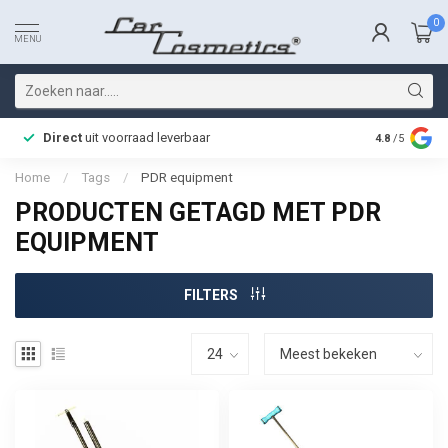
0
MENU
Direct
uit voorraad leverbaar
Snelle bez
4.8
/5
Home
/
Tags
/
PDR equipment
PRODUCTEN GETAGD MET PDR
EQUIPMENT
FILTERS