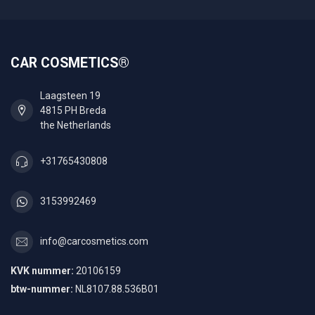
CAR COSMETICS®
Laagsteen 19
4815 PH Breda
the Netherlands
+31765430808
3153992469
info@carcosmetics.com
KVK nummer:
20106159
btw-nummer:
NL8107.88.536B01