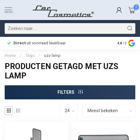
0
MENU
Direct
uit voorraad leverbaar
Snelle bez
4.8
/5
Home
/
Tags
/
uzs lamp
PRODUCTEN GETAGD MET UZS
LAMP
FILTERS