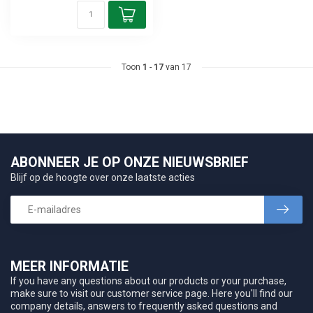
Toon
1
-
17
van 17
ABONNEER JE OP ONZE NIEUWSBRIEF
Blijf op de hoogte over onze laatste acties
MEER INFORMATIE
If you have any questions about our products or your purchase,
make sure to visit our customer service page. Here you'll find our
company details, answers to frequently asked questions and