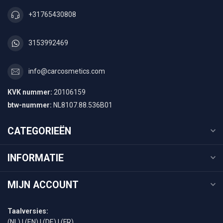
+31765430808
3153992469
info@carcosmetics.com
KVK nummer:
20106159
btw-nummer:
NL8107.88.536B01
CATEGORIEËN
INFORMATIE
MIJN ACCOUNT
Taalversies:
(NL)
|
(EN)
|
(DE)
|
(FR)