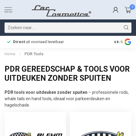
0
MENU
Direct
uit voorraad leverbaar
Snelle bez
4.8
/5
Home
/
PDR Tools
PDR GEREEDSCHAP & TOOLS VOOR
UITDEUKEN ZONDER SPUITEN
PDR tools voor uitdeuken zonder spuiten
– professionele rods,
whale tails en hand tools, ideaal voor parkeerdeuken en
hagelschade.