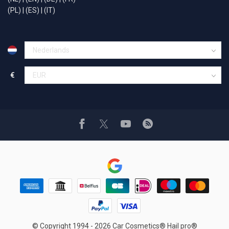
(PL)
|
(ES)
|
(IT)
€
© Copyright 1994 - 2026 Car Cosmetics® Hail pro®