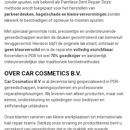
zonder spuiten
, ook bekend als Paintless Dent Repair. Deze
methode wordt toegepast voor het herstellen van
parkeerdeuken, hagelschade en kleine vervormingen
zonder
lakwerk te beschadigen of opnieuw te moeten spuiten.
Met speciaal gevormde rods, precisietips en ondersteunende
gereedschappen worden de deuken gecontroleerd van binnenuit
teruggevormd. Hierdoor blijft de originele lak intact, ontstaat er
geen kleurverschil
en is de reparatie
volledig onzichtbaar
.
Bovendien is PDR tot wel
70% goedkoper
en aanzienlijk
milieuvriendelijker dan traditionele herstelmethodes.
OVER CAR COSMETICS B.V.
Car Cosmetics B.V.
is al decennia lang gespecialiseerd in PDR-
gereedschappen, trainingssystemen en professionele
reparatieoplossingen. Wij leveren niet alleen producten, maar ook
kennis, ondersteuning en opleidingen voor bedrijven en
zelfstandige uitdeukers.
Onze klanten variëren van kleine werkplaatsen tot internationale
hail-repair teams. Dankzij onze ervaring en productkennis bent u
verzekerd van gereedschap dat in de praktijk zijn waarde