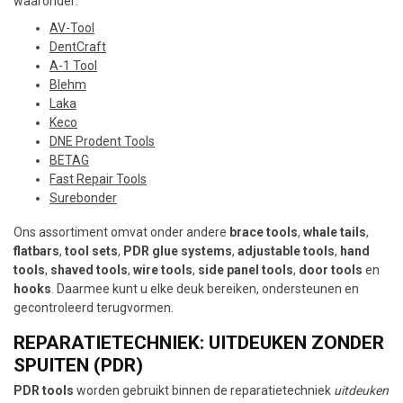
waaronder:
AV-Tool
DentCraft
A-1 Tool
Blehm
Laka
Keco
DNE Prodent Tools
BETAG
Fast Repair Tools
Surebonder
Ons assortiment omvat onder andere
brace tools
,
whale tails
,
flatbars
,
tool sets
,
PDR glue systems
,
adjustable tools
,
hand
tools
,
shaved tools
,
wire tools
,
side panel tools
,
door tools
en
hooks
. Daarmee kunt u elke deuk bereiken, ondersteunen en
gecontroleerd terugvormen.
REPARATIETECHNIEK: UITDEUKEN ZONDER
SPUITEN (PDR)
PDR tools
worden gebruikt binnen de reparatietechniek
uitdeuken