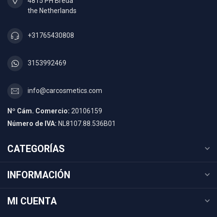
4815 PH Breda
the Netherlands
+31765430808
3153992469
info@carcosmetics.com
Nº Cám. Comercio:
20106159
Número de IVA:
NL8107.88.536B01
CATEGORÍAS
INFORMACIÓN
MI CUENTA