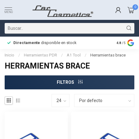
0
MENÚ
Directamente
disponible en stock
Entrega rá
4.8
/5
Inicio
/
Herramientas PDR
/
A1 Tool
/
Herramientas brace
HERRAMIENTAS BRACE
FILTROS