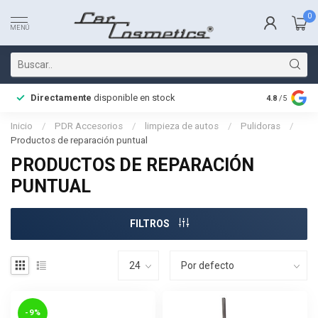
0
MENÚ
Directamente
disponible en stock
Entrega rá
4.8
/5
Inicio
/
PDR Accesorios
/
limpieza de autos
/
Pulidoras
/
Productos de reparación puntual
PRODUCTOS DE REPARACIÓN
PUNTUAL
FILTROS
-9%