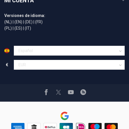
MI CUENTA
Versiones de idioma:
(NL)
|
(EN)
|
(DE)
|
(FR)
(PL)
|
(ES)
|
(IT)
€