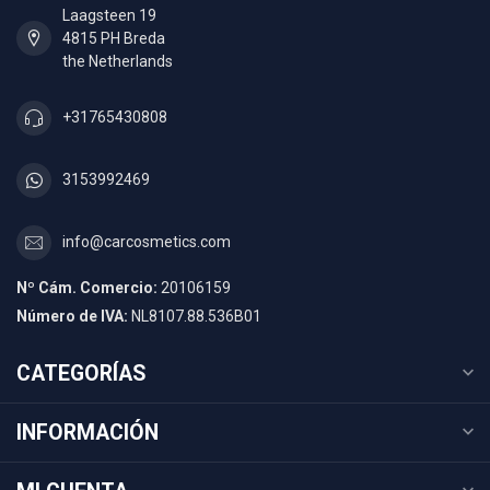
Laagsteen 19
4815 PH Breda
the Netherlands
+31765430808
3153992469
info@carcosmetics.com
Nº Cám. Comercio:
20106159
Número de IVA:
NL8107.88.536B01
CATEGORÍAS
INFORMACIÓN